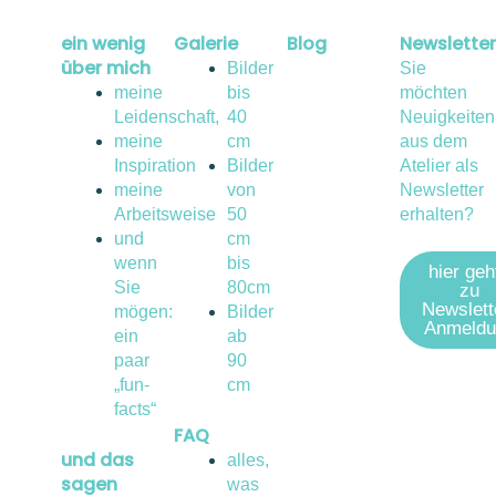
ein wenig
Galerie
Blog
Newsletter
über mich
Bilder
Sie
meine
bis
möchten
Leidenschaft,
40
Neuigkeiten
meine
cm
aus dem
Inspiration
Bilder
Atelier als
meine
von
Newsletter
Arbeitsweise
50
erhalten?
und
cm
wenn
bis
hier geh
Sie
80cm
zu
Newslett
mögen:
Bilder
Anmeldu
ein
ab
paar
90
„fun-
cm
facts“
FAQ
und das
alles,
sagen
was