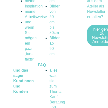
meine
cm
aus dem
Inspiration
Bilder
Atelier als
meine
von
Newsletter
Arbeitsweise
50
erhalten?
und
cm
wenn
bis
hier geh
Sie
80cm
zu
Newslett
mögen:
Bilder
Anmeldu
ein
ab
paar
90
„fun-
cm
facts“
FAQ
und das
alles,
sagen
was
Kundinnen
sie
und
zum
Kunden
Thema
Kauf,
Beratung
und