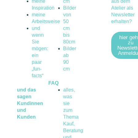
meine
cm
aus dem
Inspiration
Bilder
Atelier als
meine
von
Newsletter
Arbeitsweise
50
erhalten?
und
cm
wenn
bis
hier geh
Sie
80cm
zu
Newslett
mögen:
Bilder
Anmeldu
ein
ab
paar
90
„fun-
cm
facts“
FAQ
und das
alles,
sagen
was
Kundinnen
sie
und
zum
Kunden
Thema
Kauf,
Beratung
und