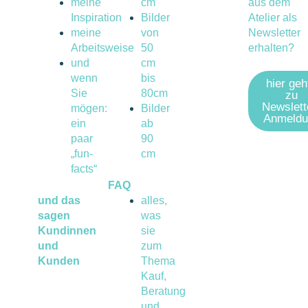
meine
cm
aus dem
Inspiration
Bilder
Atelier als
meine
von
Newsletter
Arbeitsweise
50
erhalten?
und
cm
wenn
bis
hier geh
Sie
80cm
zu
Newslett
mögen:
Bilder
Anmeldu
ein
ab
paar
90
„fun-
cm
facts“
FAQ
und das
alles,
sagen
was
Kundinnen
sie
und
zum
Kunden
Thema
Kauf,
Beratung
und