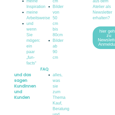
meine
cm
aus dem
Inspiration
Bilder
Atelier als
meine
von
Newsletter
Arbeitsweise
50
erhalten?
und
cm
wenn
bis
hier geh
Sie
80cm
zu
Newslett
mögen:
Bilder
Anmeldu
ein
ab
paar
90
„fun-
cm
facts“
FAQ
und das
alles,
sagen
was
Kundinnen
sie
und
zum
Kunden
Thema
Kauf,
Beratung
und