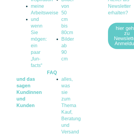
meine
von
Newsletter
Arbeitsweise
50
erhalten?
und
cm
wenn
bis
hier geh
Sie
80cm
zu
Newslett
mögen:
Bilder
Anmeldu
ein
ab
paar
90
„fun-
cm
facts“
FAQ
und das
alles,
sagen
was
Kundinnen
sie
und
zum
Kunden
Thema
Kauf,
Beratung
und
Versand