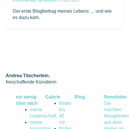
Kommentar verfassen
•
03/01/2025
Der erste Blogbeitrag meines Lebens … und wie
es dazu kam.
Andrea Titscherlein
,
freischaffende Künstlerin
ein wenig
Galerie
Blog
Newsletter
über mich
Bilder
Sie
meine
bis
möchten
Leidenschaft,
40
Neuigkeiten
meine
cm
aus dem
Inspiration
Bilder
Atelier als